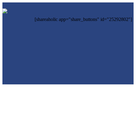
[shareaholic app="share_buttons" id="25292802"]