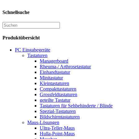
Schnellsuche
Produktübersicht
PC Eingabegeräte
Tastaturen
Managerboard
Rheuma-/ Arthrosetastatur
Einhandtastatur
Minitastatur
Kleintastaturen
Compakttastaturen
Grossfeldtastaturen
geteilte Tastatur
Tastaturen für Sehbehinderte / Blinde
Spezial-Tastaturen
Bildschirmtastaturen
Maus-Lösungen
Ultra-Teller-Maus
Hulla-Point-Maus