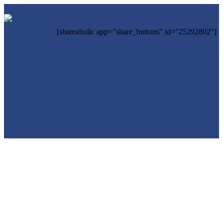
[shareaholic app="share_buttons" id="25292802"]