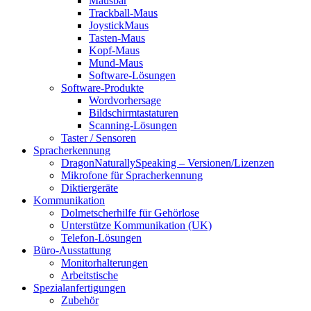
Mausbar
Trackball-Maus
JoystickMaus
Tasten-Maus
Kopf-Maus
Mund-Maus
Software-Lösungen
Software-Produkte
Wordvorhersage
Bildschirmtastaturen
Scanning-Lösungen
Taster / Sensoren
Spracherkennung
DragonNaturallySpeaking – Versionen/Lizenzen
Mikrofone für Spracherkennung
Diktiergeräte
Kommunikation
Dolmetscherhilfe für Gehörlose
Unterstütze Kommunikation (UK)
Telefon-Lösungen
Büro-Ausstattung
Monitorhalterungen
Arbeitstische
Spezialanfertigungen
Zubehör