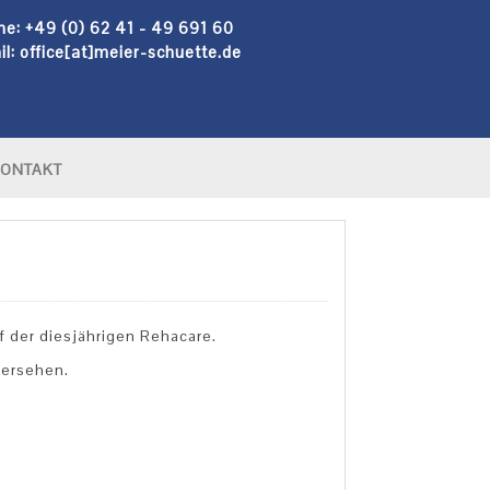
ne: +49 (0) 62 41 - 49 691 60
l: office[at]meier-schuette.de
ONTAKT
f der diesjährigen Rehacare.
dersehen.