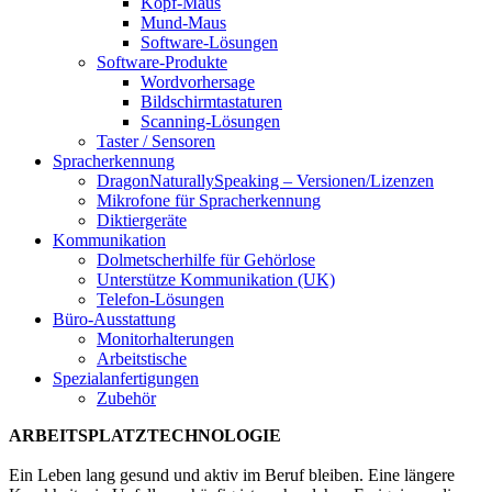
Kopf-Maus
Mund-Maus
Software-Lösungen
Software-Produkte
Wordvorhersage
Bildschirmtastaturen
Scanning-Lösungen
Taster / Sensoren
Spracherkennung
DragonNaturallySpeaking – Versionen/Lizenzen
Mikrofone für Spracherkennung
Diktiergeräte
Kommunikation
Dolmetscherhilfe für Gehörlose
Unterstütze Kommunikation (UK)
Telefon-Lösungen
Büro-Ausstattung
Monitorhalterungen
Arbeitstische
Spezialanfertigungen
Zubehör
ARBEITSPLATZTECHNOLOGIE
Ein Leben lang gesund und aktiv im Beruf bleiben. Eine längere