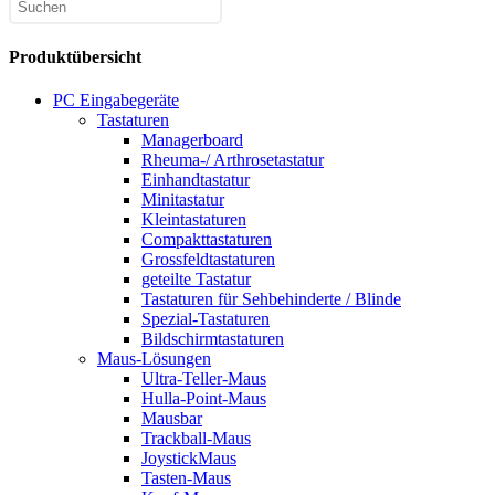
Produktübersicht
PC Eingabegeräte
Tastaturen
Managerboard
Rheuma-/ Arthrosetastatur
Einhandtastatur
Minitastatur
Kleintastaturen
Compakttastaturen
Grossfeldtastaturen
geteilte Tastatur
Tastaturen für Sehbehinderte / Blinde
Spezial-Tastaturen
Bildschirmtastaturen
Maus-Lösungen
Ultra-Teller-Maus
Hulla-Point-Maus
Mausbar
Trackball-Maus
JoystickMaus
Tasten-Maus