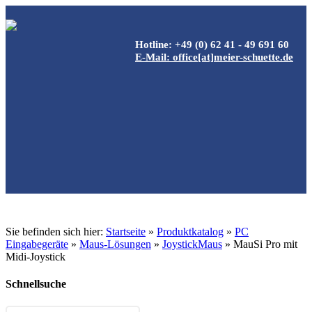
Hotline: +49 (0) 62 41 - 49 691 60
E-Mail: office[at]meier-schuette.de
Sie befinden sich hier:
Startseite
»
Produktkatalog
»
PC
Eingabegeräte
»
Maus-Lösungen
»
JoystickMaus
»
MauSi Pro mit
Midi-Joystick
Schnellsuche