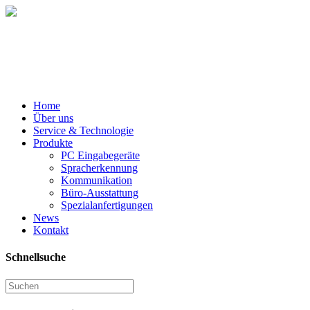
Hotline: +49 (0) 62 41 - 49 691 60
E-Mail: office[at]meier-schuette.de
Home
Über uns
Service & Technologie
Produkte
PC Eingabegeräte
Spracherkennung
Kommunikation
Büro-Ausstattung
Spezialanfertigungen
News
Kontakt
Schnellsuche