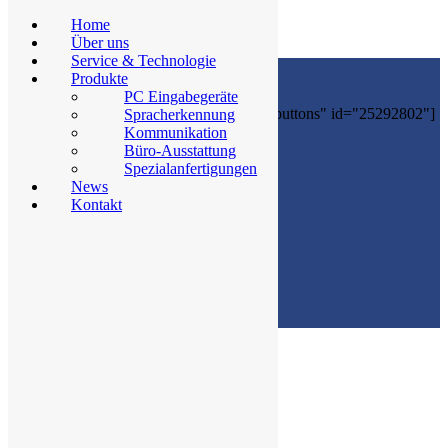
Home
Über uns
Service & Technologie
Produkte
PC Eingabegeräte
[shareaholic app="share_buttons" id="25292802"]
Spracherkennung
Kommunikation
Büro-Ausstattung
Spezialanfertigungen
News
Kontakt