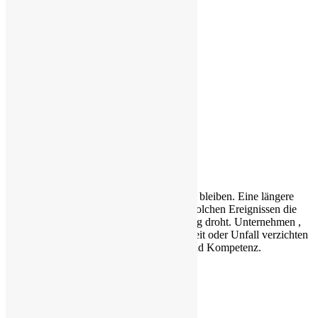
Schnellsuche
Produktübersicht
ARBEITSPLATZTECHNOLOGIE
Ein Leben lang gesund und aktiv im Beruf bleiben. Eine längere
Krankheit, ein Unfall… – häufig ist nach solchen Ereignissen die
Erwerbsfähigkeit gefährdet, Frühverrentung droht. Unternehmen ,
die auf Beschäftigte aufgrund von Krankheit oder Unfall verzichten
müssen, verlieren damit auch Erfahrung und Kompetenz.
Tagesmesse Bigge