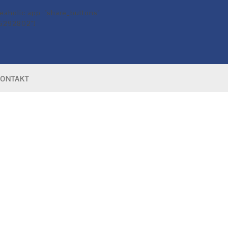
eaholic app="share_buttons"
25292802"]
ONTAKT